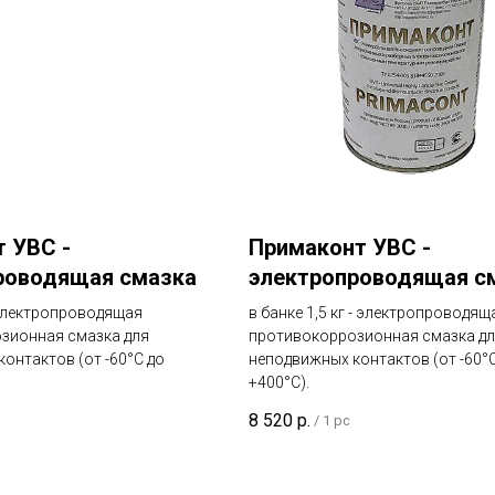
 УВС -
Примаконт УВС -
роводящая смазка
электропроводящая с
- электропроводящая
в банке 1,5 кг - электропроводящ
зионная смазка для
противокоррозионная смазка дл
онтактов (от -60°C до
неподвижных контактов (от -60°
+400°C).
8 520
р.
/
1 pc