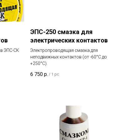
ЭПС-250 смазка для
тов
электрических контактов
ов ЭПС-СК
Электропроводящая смазка для
неподвижных контактов (от -60°C до
+250°C).
6 750
р.
/
1 pc