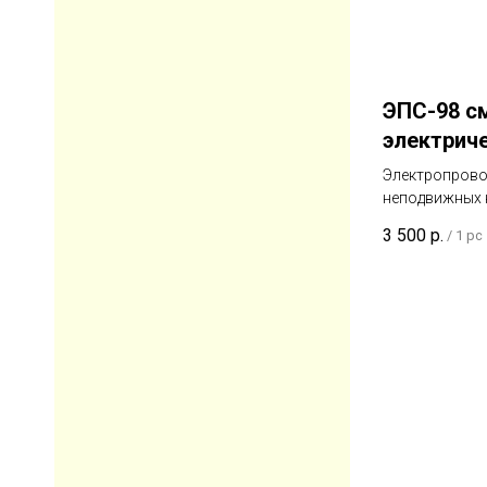
ЭПС-98 с
электрич
Электропрово
неподвижных к
3 500
р.
/
1 pc