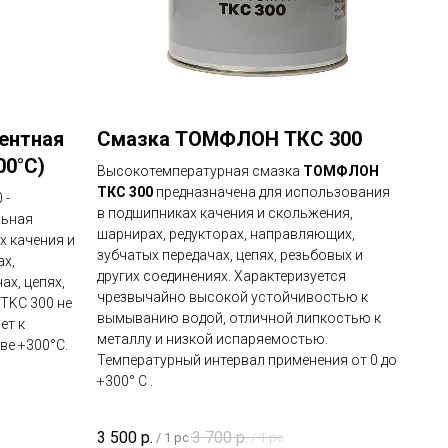
ентная
Смазка ТОМФЛОН ТКС 300
00°C)
Высокотемпературная смазка
ТОМФЛОН
ТКС 300
предназначена для использования
 -
в подшипниках качения и скольжения,
льная
шарнирах, редукторах, направляющих,
х качения и
зубчатых передачах, цепях, резьбовых и
ах,
других соединениях. Характеризуется
х, цепях,
чрезвычайно высокой устойчивостью к
 TKC 300 не
вымыванию водой, отличной липкостью к
ет к
металлу и низкой испаряемостью.
ве +300°C.
Температурный интервал применения от 0 до
+300° C .
3 500
р.
3 700
р.
/
1 pc
/
1 pc