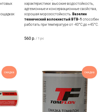
интовых
характеристики: высокие водостойкость,
адгезионные и консервационные свойства,
лощадках
хорошая морозостойкость.
Вазелин
технический волокнистый ВТВ-1
способен
работать при температуре от -40°С до +45°С.
560
р.
/
1 pc
скидка
скидка