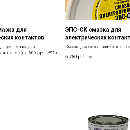
мазка для
ЭПС-СК смазка для
еских контактов
электрических контак
дящая смазка для
Смазка для скользящих контакт
онтактов (от -60°C до +98°C).
6 750
р.
/
1 pc