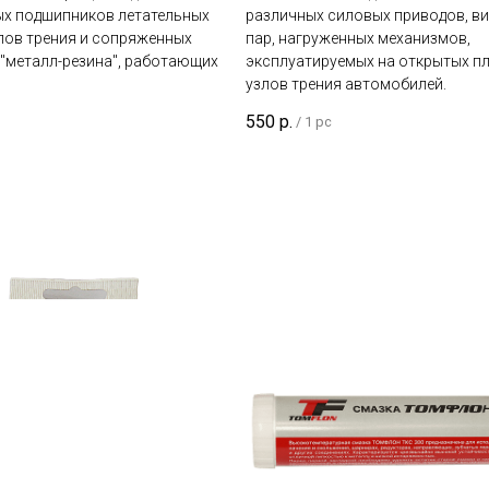
ых подшипников летательных
различных силовых приводов, в
лов трения и сопряженных
пар, нагруженных механизмов,
 "металл-резина", работающих
эксплуатируемых на открытых п
узлов трения автомобилей.
550
р.
/
1 pc