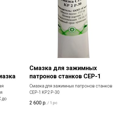
Смазка для зажимных
мазка
патронов станков CEP-1
ая
Смазка для зажимных патронов станков
я
СЕР-1 КР2 Р-30
C до
2 600
р.
/
1 pc