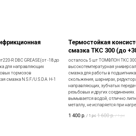
тифрикционная
Термостойкая консист
смазка ТКС 300 (до +3
т220-R DBC GREASE(от -18 до
осталось 5 шт ТОМФЛОН ТКС 300
зка для направляющих
высокотемпературная универса
ковых тормозов
смазка для работы в подшипника
я смазка N.S.F./U.S.D.A. H-1
скольжения, шарнирах, редуктор
направляющих, зубчатых передача
резьбовых и других соединениях.
вымывается водой, отлично липн
металлу, не испаряется при нагре
1 400
р.
1 600
р.
/
1 pc
/
1 pc