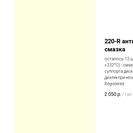
220-R ан
смазка
осталось 12 ш
+232°С) - сма
суппорта дис
диэлектрическа
Registered.
2 050
р.
/
1 pc