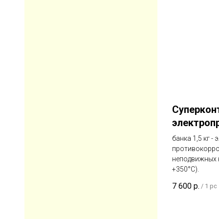
Суперконт
электроп
банка 1,5 кг 
противокорро
неподвижных к
+350°C).
7 600
р.
/
1 pc