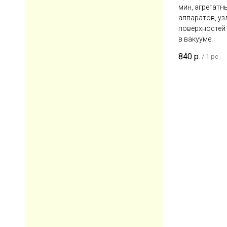
мин, агрегатн
аппаратов, уз
поверхностей
в вакууме.
840
р.
/
1 pc